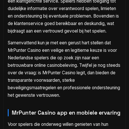
een klantgerichte service. Spelers hebben toegang tot
duidelijke informatie over verantwoord spelen, limieten
en ondersteuning bij eventuele problemen. Bovendien is
de klantenservice goed bereikbaar en deskundig, wat
bijdraagt aan een vertrouwd gevoel bij het spelen.
Samenvattend kun je met een gerust hart stellen dat
MrPunter Casino een veilige en legitieme keuze is voor
Nederlandse spelers die op zoek zijn naar een
betrouwbare online casinobeleving. Twijfel je nog steeds
over de vraag: is MrPunter Casino legit, dan bieden de
transparante voorwaarden, sterke
beveiligingsmaatregelen en professionele ondersteuning
het gewenste vertrouwen.
MrPunter Casino app en mobiele ervaring
Voor spelers die onderweg willen genieten van hun