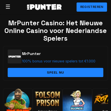
☰
REGISTREREN
MrPunter Casino: Het Nieuwe
Online Casino voor Nederlandse
Spelers
MrPunter
100% bonus voor nieuwe spelers tot €1.000
SPEEL NU