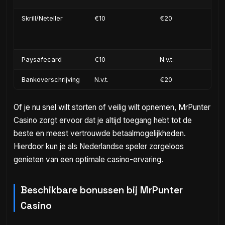
Skrill/Neteller
€10
€20
St
Op
uu
Paysafecard
€10
N.v.t.
Di
Bankoverschrijving
N.v.t.
€20
2
Of je nu snel wilt storten of veilig wilt opnemen, MrPunter
Casino zorgt ervoor dat je altijd toegang hebt tot de
beste en meest vertrouwde betaalmogelijkheden.
Hierdoor kun je als Nederlandse speler zorgeloos
genieten van een optimale casino-ervaring.
Beschikbare bonussen bij MrPunter
Casino