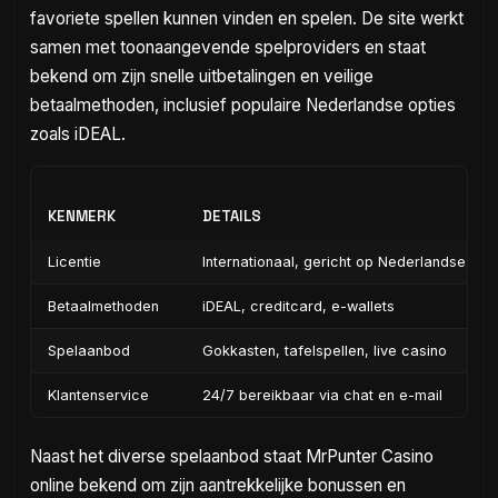
favoriete spellen kunnen vinden en spelen. De site werkt
samen met toonaangevende spelproviders en staat
bekend om zijn snelle uitbetalingen en veilige
betaalmethoden, inclusief populaire Nederlandse opties
zoals iDEAL.
KENMERK
DETAILS
Licentie
Internationaal, gericht op Nederlandse spe
Betaalmethoden
iDEAL, creditcard, e-wallets
Spelaanbod
Gokkasten, tafelspellen, live casino
Klantenservice
24/7 bereikbaar via chat en e-mail
Naast het diverse spelaanbod staat MrPunter Casino
online bekend om zijn aantrekkelijke bonussen en