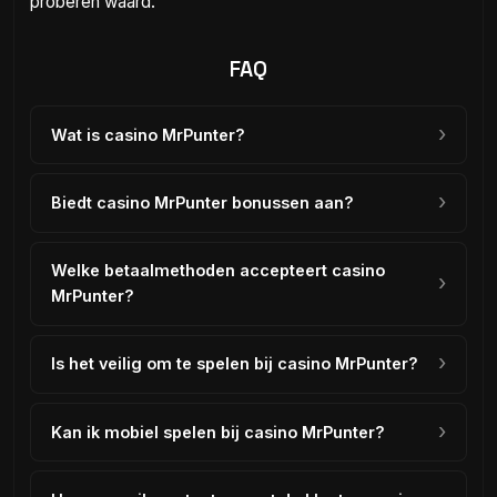
proberen waard.
FAQ
Wat is casino MrPunter?
Casino MrPunter is een online casino gericht op
Biedt casino MrPunter bonussen aan?
spelers uit Nederland, waar je kunt genieten van
een ruime selectie aan slots, tafelspellen en live
Ja, bij casino MrPunter profiteer je van
casino-ervaringen.
Welke betaalmethoden accepteert casino
aantrekkelijke welkomstbonussen en regelmatige
MrPunter?
promoties voor zowel nieuwe als bestaande
spelers.
Casino MrPunter ondersteunt populaire en veilige
Is het veilig om te spelen bij casino MrPunter?
betaalmethoden voor Nederlandse spelers, zoals
iDEAL, creditcard en diverse e-wallets.
Ja, casino MrPunter maakt gebruik van
Kan ik mobiel spelen bij casino MrPunter?
geavanceerde beveiligingstechnologie en heeft een
vergunning, zodat je veilig en betrouwbaar kunt
Absoluut, casino MrPunter is volledig
spelen.