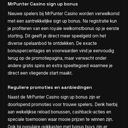
MrPunter Casino sign up bonus
Nieuwe spelers bij MrPunter Casino worden verwelkomd
met een aantrekkelijke sign up bonus. Na registratie kun
je profiteren van een royale welkomstbonus op je eerste
storting. Dit geeft je direct meer speelgeld om het
diverse spelaanbod te ontdekken. De exacte
bonuspercentages en voorwaarden vind je eenvoudig
terug op de promotiepagina, maar verwacht onder
andere gratis spins en extra speeltegoed waarmee je
direct een vliegende start maakt.
Reguliere promoties en aanbiedingen
Naast de MrPunter Casino sign up bonus zijn er
doorlopend promoties voor trouwe spelers. Denk hierbij
aan wekelijkse reload bonussen, cashback-acties en
speciale toernooien waar mooie prijzen te winnen zijn.
Ook bij populaire gokkasten met bonus buys zijn er