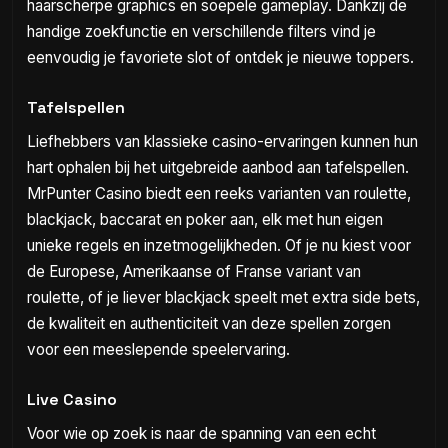
haarscherpe graphics en soepele gameplay. Dankzij de
handige zoekfunctie en verschillende filters vind je
eenvoudig je favoriete slot of ontdek je nieuwe toppers.
Tafelspellen
Liefhebbers van klassieke casino-ervaringen kunnen hun
hart ophalen bij het uitgebreide aanbod aan tafelspellen.
MrPunter Casino biedt een reeks varianten van roulette,
blackjack, baccarat en poker aan, elk met hun eigen
unieke regels en inzetmogelijkheden. Of je nu kiest voor
de Europese, Amerikaanse of Franse variant van
roulette, of je liever blackjack speelt met extra side bets,
de kwaliteit en authenticiteit van deze spellen zorgen
voor een meeslepende speelervaring.
Live Casino
Voor wie op zoek is naar de spanning van een echt