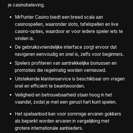
je casinobeleving.
MrPunter Casino biedt een breed scala aan
casinospellen, waaronder slots, tafelspellen en live
casino-opties, waardoor er voor iedere speler iets te
vinden is.
De gebruiksvriendelijke interface zorgt ervoor dat
navigeren eenvoudig en snel is, zelfs voor beginners.
Spelers profiteren van aantrekkelijke bonussen en
promoties die regelmatig worden vernieuwd.
Uitstekende klantenservice is beschikbaar om vragen
snel en efficiënt te beantwoorden.
Veiligheid en betrouwbaarheid staan hoog in het
vaandel, zodat je met een gerust hart kunt spelen.
Het spelaanbod kan voor sommige ervaren gokkers
als beperkt worden ervaren in vergelijking met
grotere internationale aanbieders.