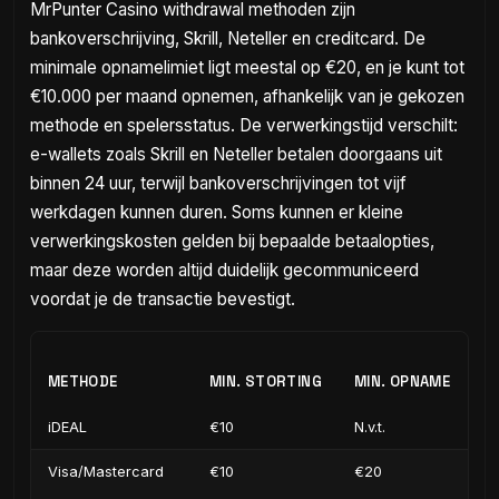
MrPunter Casino withdrawal methoden zijn
bankoverschrijving, Skrill, Neteller en creditcard. De
minimale opnamelimiet ligt meestal op €20, en je kunt tot
€10.000 per maand opnemen, afhankelijk van je gekozen
methode en spelersstatus. De verwerkingstijd verschilt:
e-wallets zoals Skrill en Neteller betalen doorgaans uit
binnen 24 uur, terwijl bankoverschrijvingen tot vijf
werkdagen kunnen duren. Soms kunnen er kleine
verwerkingskosten gelden bij bepaalde betaalopties,
maar deze worden altijd duidelijk gecommuniceerd
voordat je de transactie bevestigt.
METHODE
MIN. STORTING
MIN. OPNAME
V
iDEAL
€10
N.v.t.
Di
Visa/Mastercard
€10
€20
St
O