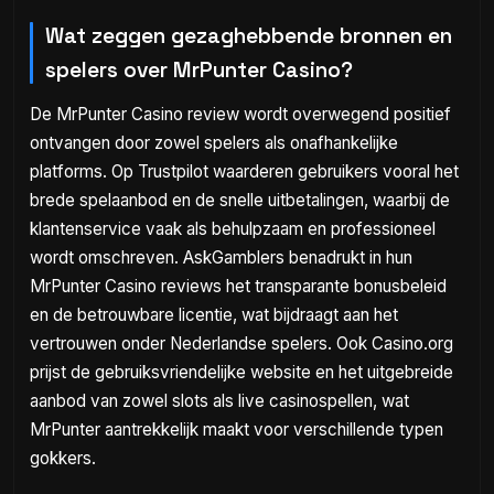
Wat zeggen gezaghebbende bronnen en
spelers over MrPunter Casino?
De MrPunter Casino review wordt overwegend positief
ontvangen door zowel spelers als onafhankelijke
platforms. Op Trustpilot waarderen gebruikers vooral het
brede spelaanbod en de snelle uitbetalingen, waarbij de
klantenservice vaak als behulpzaam en professioneel
wordt omschreven. AskGamblers benadrukt in hun
MrPunter Casino reviews het transparante bonusbeleid
en de betrouwbare licentie, wat bijdraagt aan het
vertrouwen onder Nederlandse spelers. Ook Casino.org
prijst de gebruiksvriendelijke website en het uitgebreide
aanbod van zowel slots als live casinospellen, wat
MrPunter aantrekkelijk maakt voor verschillende typen
gokkers.